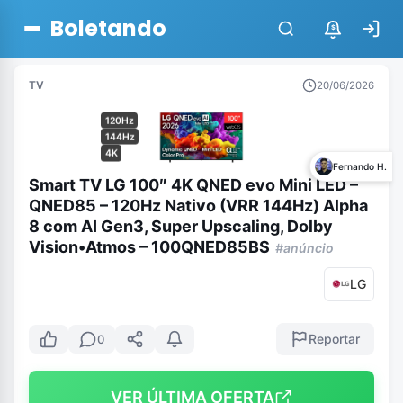
Boletando
$
TV
20/06/2026
120Hz
144Hz
4K
Fernando H.
Smart TV LG 100″ 4K QNED evo Mini LED –
QNED85 – 120Hz Nativo (VRR 144Hz) Alpha
8 com AI Gen3, Super Upscaling, Dolby
Vision•Atmos – 100QNED85BS
#anúncio
LG
Reportar
0
VER ÚLTIMA OFERTA