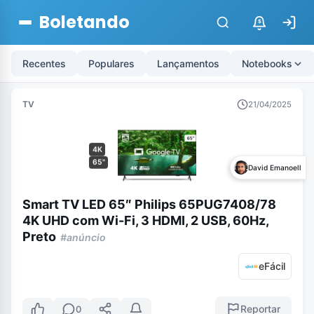
Boletando
$
Recentes
Populares
Lançamentos
Notebooks
TV
21/04/2025
4K
65"
David Emanoell
Smart TV LED 65″ Philips 65PUG7408/78
4K UHD com Wi-Fi, 3 HDMI, 2 USB, 60Hz,
Preto
#anúncio
eFácil
Reportar
0