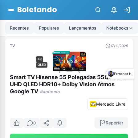
Boletando
$
Recentes
Populares
Lançamentos
Notebooks
TV
17/11/2025
4K
QLED
Fernando H.
Smart TV Hisense 55 Polegadas 55Q6N 4K
UHD QLED HDR10+ Dolby Vision Atmos
Google TV
#anúncio
Mercado Livre
Reportar
0