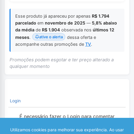
Esse produto já apareceu por apenas
R$ 1.794
parcelado
em
novembro de 2025
—
5,8% abaixo
da média
de
R$ 1.904
observada nos
últimos 12
ative o alerta
meses
.
dessa oferta e
acompanhe outras promoções de
TV
.
Promoções podem esgotar e ter preço alterado a
qualquer momento
Login
É necessário fazer o Login para comentar
0
COMENTÁRIOS