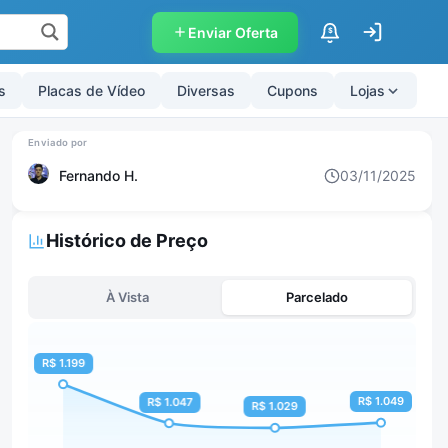
Enviar Oferta
$
s
Placas de Vídeo
Diversas
Cupons
Lojas
Fernando H.
03/11/2025
Histórico de Preço
À Vista
Parcelado