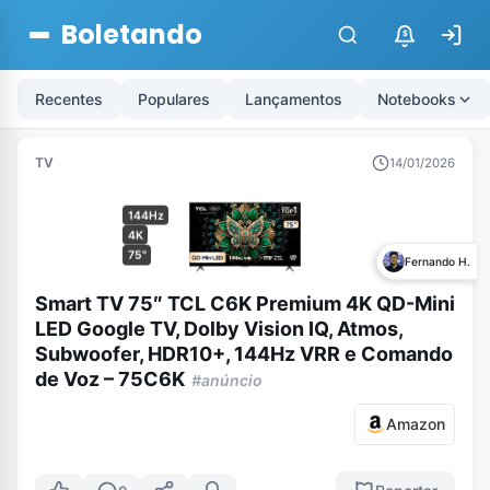
Boletando
$
Recentes
Populares
Lançamentos
Notebooks
TV
14/01/2026
144Hz
4K
75"
Fernando H.
Smart TV 75″ TCL C6K Premium 4K QD-Mini
LED Google TV, Dolby Vision IQ, Atmos,
Subwoofer, HDR10+, 144Hz VRR e Comando
de Voz – 75C6K
#anúncio
Amazon