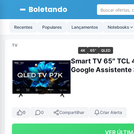
Boletando
Recentes
Populares
Lançamentos
Notebooks
TV
4K
65"
QLED
Smart TV 65″ TCL
Google Assistente
0
0
Compartilhar
Criar Alerta
VER ÚLTIM