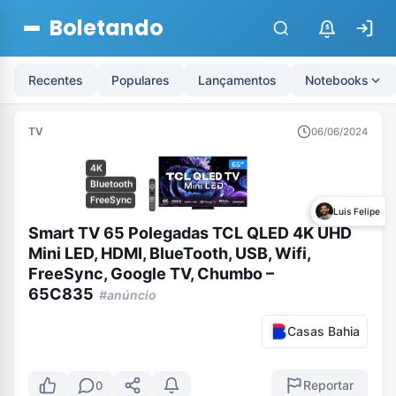
Boletando
$
Recentes
Populares
Lançamentos
Notebooks
TV
06/06/2024
4K
Bluetooth
FreeSync
Luis Felipe
Smart TV 65 Polegadas TCL QLED 4K UHD
Mini LED, HDMI, BlueTooth, USB, Wifi,
FreeSync, Google TV, Chumbo –
65C835
#anúncio
Casas Bahia
Reportar
0