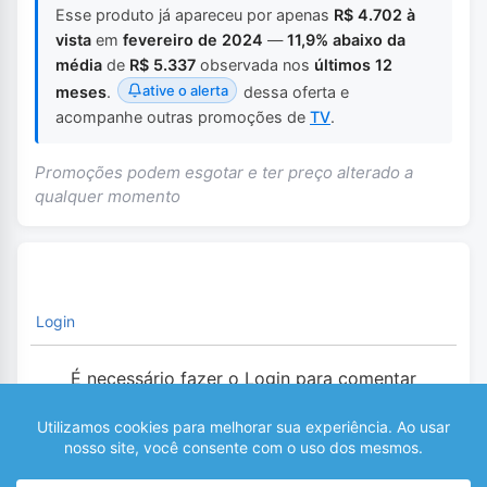
Esse produto já apareceu por apenas
R$ 4.702 à
vista
em
fevereiro de 2024
—
11,9% abaixo da
média
de
R$ 5.337
observada nos
últimos 12
ative o alerta
meses
.
dessa oferta e
acompanhe outras promoções de
TV
.
Promoções podem esgotar e ter preço alterado a
qualquer momento
Login
É necessário fazer o Login para comentar
0
COMENTÁRIOS