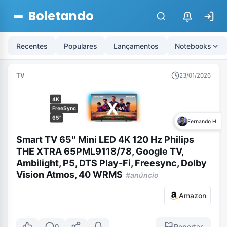
Boletando
$
Recentes
Populares
Lançamentos
Notebooks
TV
23/01/2026
4K
FreeSync
65"
Fernando H.
Smart TV 65″ Mini LED 4K 120 Hz Philips
THE XTRA 65PML9118/78, Google TV,
Ambilight, P5, DTS Play-Fi, Freesync, Dolby
Vision Atmos, 40 WRMS
#anúncio
Amazon
Reportar
0