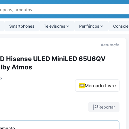
Smartphones
Televisores
Periféricos
Console
#anúncio
HD Hisense ULED MiniLED 65U6QV
olby Atmos
ix
Mercado Livre
Reportar
gamento.