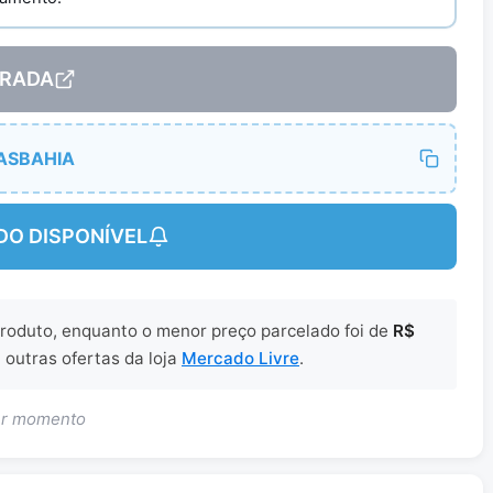
RADA
ASBAHIA
DO DISPONÍVEL
 produto, enquanto o menor preço parcelado foi de
R$
 outras ofertas da loja
Mercado Livre
.
uer momento