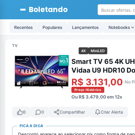
Boletando
Recentes
Populares
Lançamentos
Notebooks
TV
4K
MiniLED
Smart TV 65 4K U
Vidaa U9 HDR10 D
R$ 3.131,00
No P
-
Preço Histórico
Ou R$ 3.479,00 em 12x
0
0
Compartilhar
Criar Alerta
FICA A DICA
Desconto aparece ao selecionar pix como forma de pa