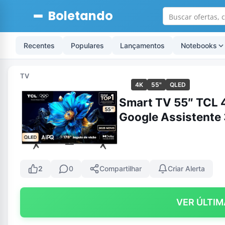
Boletando
Recentes
Populares
Lançamentos
Notebooks
TV
4K
55"
QLED
Smart TV 55″ TCL
Google Assistente
2
0
Compartilhar
Criar Alerta
VER ÚLTIM