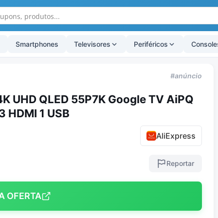
Smartphones
Televisores
Periféricos
Console
#anúncio
 4K UHD QLED 55P7K Google TV AiPQ
 3 HDMI 1 USB
AliExpress
Reportar
A OFERTA