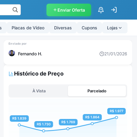
Enviar Oferta
$
s
Placas de Vídeo
Diversas
Cupons
Lojas
Fernando H.
21/01/2026
Histórico de Preço
À Vista
Parcelado