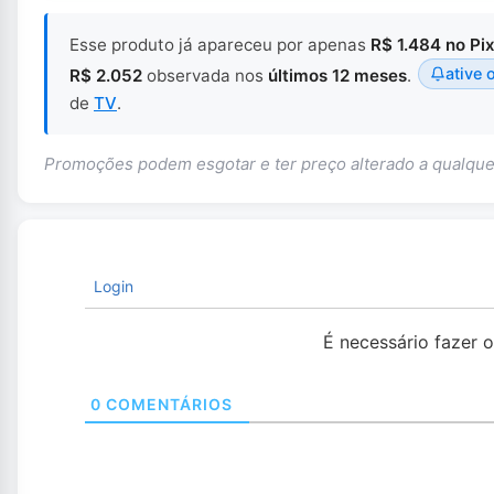
Esse produto já apareceu por apenas
R$ 1.484 no Pi
ative 
R$ 2.052
observada nos
últimos 12 meses
.
de
TV
.
Promoções podem esgotar e ter preço alterado a qualq
Login
É necessário fazer 
0
COMENTÁRIOS