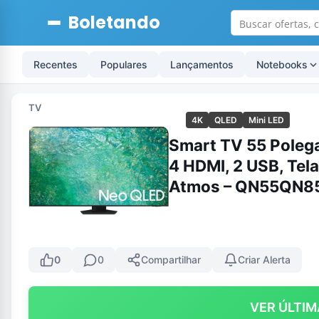
Boletando
Recentes
Populares
Lançamentos
Notebooks
TV
4K
QLED
Mini LED
Smart TV 55 Poleg
4 HDMI, 2 USB, Tela 
Atmos – QN55QN
0
0
Compartilhar
Criar Alerta
VER ÚLTIM