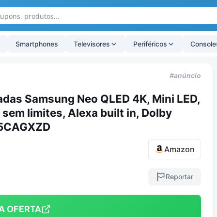
Smartphones
Televisores
Periféricos
Console
#anúncio
adas Samsung Neo QLED 4K, Mini LED,
sem limites, Alexa built in, Dolby
85CAGXZD
Amazon
Reportar
A OFERTA