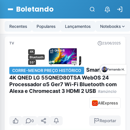
Boletando
$
Recentes
Populares
Lançamentos
Notebooks
TV
23/06/2025
4K
Bluetooth
55"
Smart TV 55″
Fernando H.
CORRE-MENOR PREÇO HISTÓRICO
4K QNED LG 55QNED80TSA WebOS 24
Processador α5 Ger7 Wi-Fi Bluetooth com
Alexa e Chromecast 3 HDMI 2 USB
#anúncio
AliExpress
Reportar
0