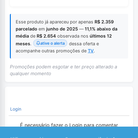
Esse produto já apareceu por apenas
R$ 2.359
parcelado
em
junho de 2025
—
11,1% abaixo da
média
de
R$ 2.654
observada nos
últimos 12
ative o alerta
meses
.
dessa oferta e
acompanhe outras promoções de
TV
.
Promoções podem esgotar e ter preço alterado a
qualquer momento
Login
É necessário fazer o Login para comentar