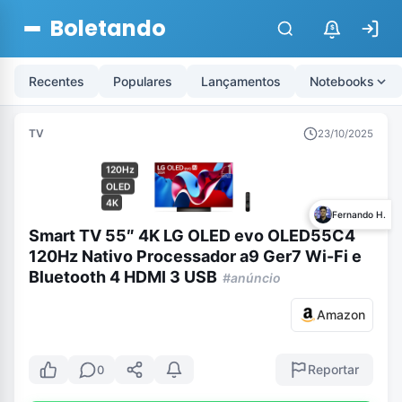
Boletando
$
Recentes
Populares
Lançamentos
Notebooks
TV
23/10/2025
120Hz
OLED
4K
Fernando H.
Smart TV 55″ 4K LG OLED evo OLED55C4
120Hz Nativo Processador a9 Ger7 Wi-Fi e
Bluetooth 4 HDMI 3 USB
#anúncio
Amazon
Reportar
0