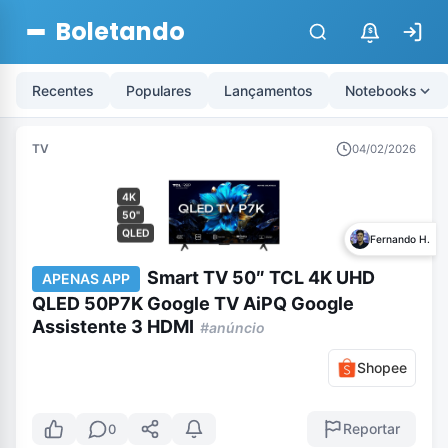
Boletando
$
Recentes
Populares
Lançamentos
Notebooks
TV
04/02/2026
4K
50"
QLED
Fernando H.
Smart TV 50″ TCL 4K UHD
APENAS APP
QLED 50P7K Google TV AiPQ Google
Assistente 3 HDMI
#anúncio
Shopee
Reportar
0