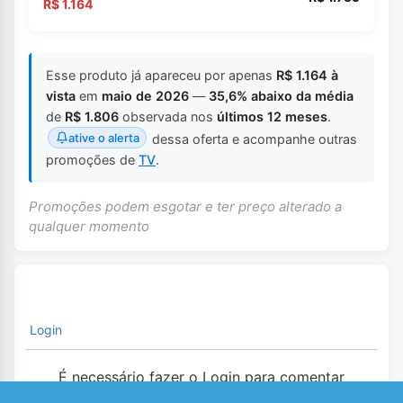
R$ 1.164
Esse produto já apareceu por apenas
R$ 1.164 à
vista
em
maio de 2026
—
35,6% abaixo da média
de
R$ 1.806
observada nos
últimos 12 meses
.
ative o alerta
dessa oferta e acompanhe outras
promoções de
TV
.
Promoções podem esgotar e ter preço alterado a
qualquer momento
Login
É necessário fazer o Login para comentar