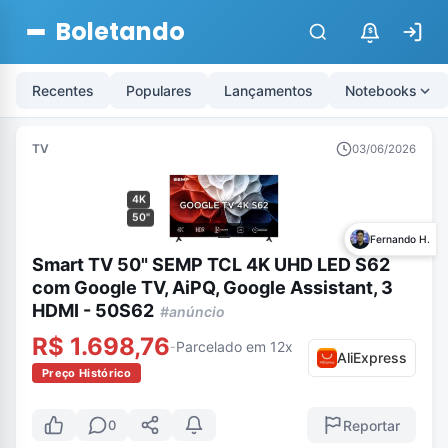
Boletando
$
Recentes
Populares
Lançamentos
Notebooks
TV
03/06/2026
4K
50"
Fernando H.
Smart TV 50" SEMP TCL 4K UHD LED S62
com Google TV, AiPQ, Google Assistant, 3
HDMI - 50S62
#anúncio
R$ 1.698,76
Parcelado em 12x
-
AliExpress
Preço Histórico
Reportar
0