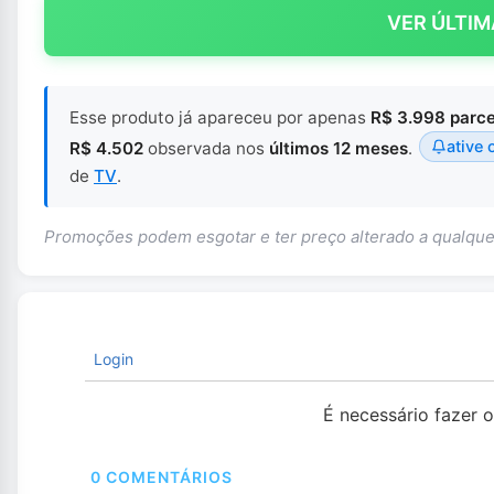
VER ÚLTIM
Esse produto já apareceu por apenas
R$ 3.998 parc
ative 
R$ 4.502
observada nos
últimos 12 meses
.
de
TV
.
Promoções podem esgotar e ter preço alterado a qualq
Login
É necessário fazer 
0
COMENTÁRIOS