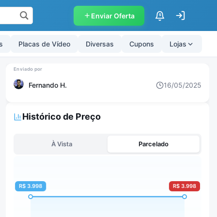
Enviar Oferta
$
s
Placas de Vídeo
Diversas
Cupons
Lojas
Fernando H.
16/05/2025
Histórico de Preço
À Vista
Parcelado