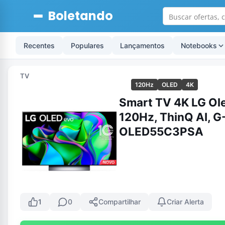
Boletando
Recentes
Populares
Lançamentos
Notebooks
TV
120Hz
OLED
4K
Smart TV 4K LG Ole
120Hz, ThinQ AI, G-
OLED55C3PSA
1
0
Compartilhar
Criar Alerta