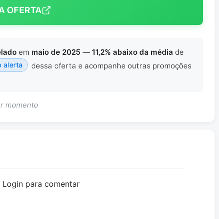
A OFERTA
elado
em
maio de 2025
—
11,2% abaixo da média
de
o alerta
dessa oferta e acompanhe outras promoções
uer momento
o Login para comentar