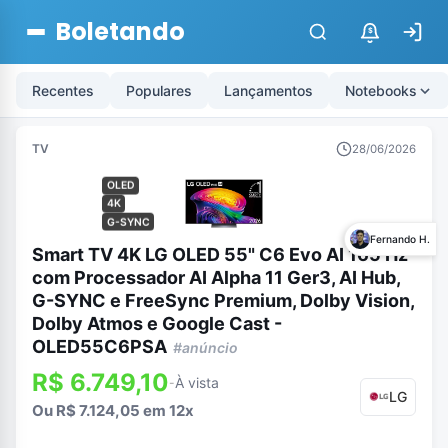
Boletando
$
Recentes
Populares
Lançamentos
Notebooks
TV
28/06/2026
OLED
4K
G-SYNC
Fernando H.
Smart TV 4K LG OLED 55" C6 Evo AI 165 Hz
com Processador AI Alpha 11 Ger3, AI Hub,
G-SYNC e FreeSync Premium, Dolby Vision,
Dolby Atmos e Google Cast -
OLED55C6PSA
#anúncio
R$ 6.749,10
À vista
-
LG
Ou R$ 7.124,05 em 12x