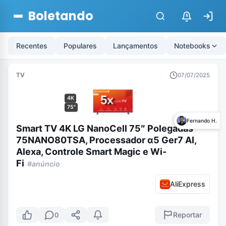
Boletando
$
Recentes
Populares
Lançamentos
Notebooks
TV
07/07/2025
4K
75"
Fernando H.
Smart TV 4K LG NanoCell 75″ Polegadas
75NANO80TSA, Processador α5 Ger7 AI,
Alexa, Controle Smart Magic e Wi-
Fi
#anúncio
AliExpress
Reportar
0