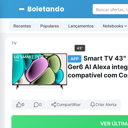
Boletando
Recentes
Populares
Lançamentos
Notebooks
TV
43"
Smart TV 43″
APP
Ger6 AI Alexa int
compatível com Co
0
0
Compartilhar
Criar Alerta
VER ÚLTIM