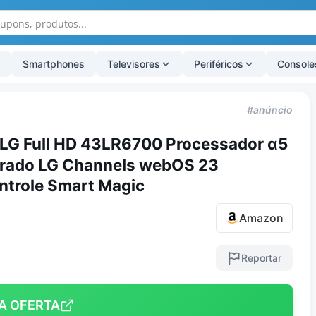
Smartphones
Televisores
Periféricos
Console
#anúncio
 LG Full HD 43LR6700 Processador α5
egrado LG Channels webOS 23
ntrole Smart Magic
Amazon
Reportar
A OFERTA