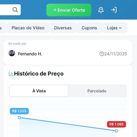
Enviar Oferta
$
s
Placas de Vídeo
Diversas
Cupons
Lojas
Fernando H.
24/11/2025
Histórico de Preço
À Vista
Parcelado