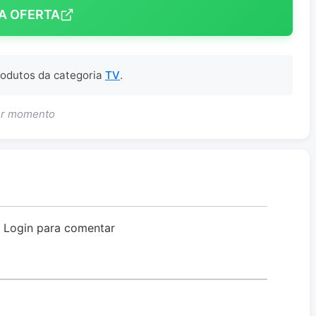
A OFERTA
produtos da categoria
TV
.
uer momento
o Login para comentar