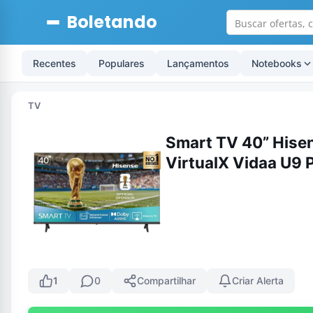
Boletando
Recentes
Populares
Lançamentos
Notebooks
TV
Smart TV 40” Hise
VirtualX Vidaa U9 
1
0
Compartilhar
Criar Alerta