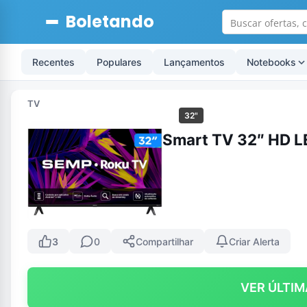
Boletando
Recentes
Populares
Lançamentos
Notebooks
TV
32"
Smart TV 32″ HD L
3
0
Compartilhar
Criar Alerta
VER ÚLTIM