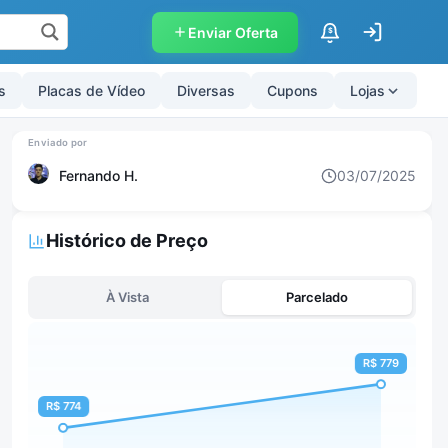
Enviar Oferta
$
s
Placas de Vídeo
Diversas
Cupons
Lojas
Fernando H.
03/07/2025
Histórico de Preço
À Vista
Parcelado