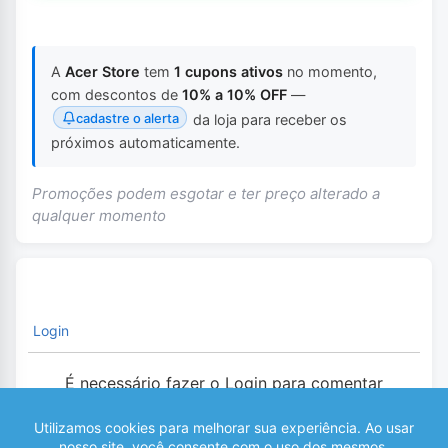
A
Acer Store
tem
1 cupons ativos
no momento,
com descontos de
10% a 10% OFF
—
cadastre o alerta
da loja para receber os
próximos automaticamente.
Promoções podem esgotar e ter preço alterado a
qualquer momento
Login
É necessário fazer o Login para comentar
0
COMENTÁRIOS