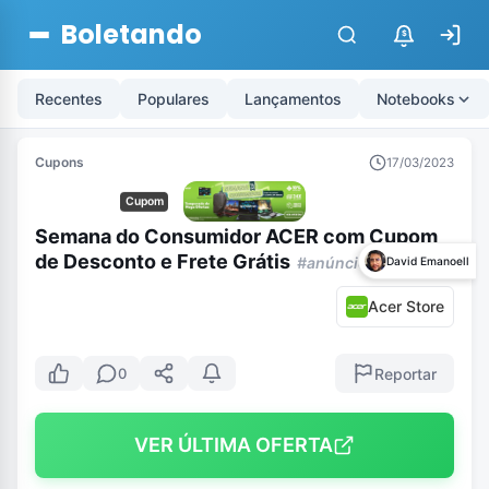
Boletando
$
Recentes
Populares
Lançamentos
Notebooks
Cupons
17/03/2023
Cupom
Semana do Consumidor ACER com Cupom
de Desconto e Frete Grátis
#anúncio
David Emanoell
Acer Store
Reportar
0
VER ÚLTIMA OFERTA