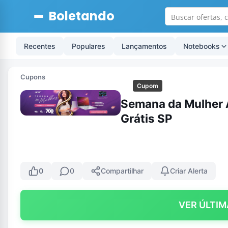
Boletando
Recentes
Populares
Lançamentos
Notebooks
Cupons
Cupom
Semana da Mulher 
Grátis SP
0
0
Compartilhar
Criar Alerta
VER ÚLTIM