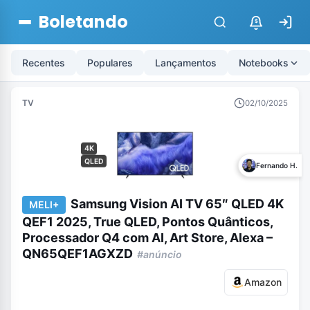
Boletando
$
Recentes
Populares
Lançamentos
Notebooks
TV
02/10/2025
4K
QLED
Fernando H.
Samsung Vision AI TV 65″ QLED 4K
MELI+
QEF1 2025, True QLED, Pontos Quânticos,
Processador Q4 com AI, Art Store, Alexa –
QN65QEF1AGXZD
#anúncio
Amazon