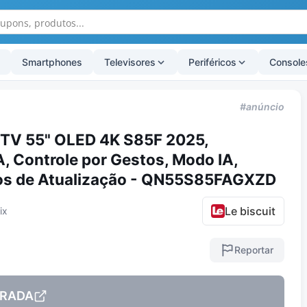
Smartphones
Televisores
Periféricos
Console
#anúncio
 TV 55" OLED 4K S85F 2025,
, Controle por Gestos, Modo IA,
nos de Atualização - QN55S85FAGXZD
Le biscuit
ix
Reportar
RADA