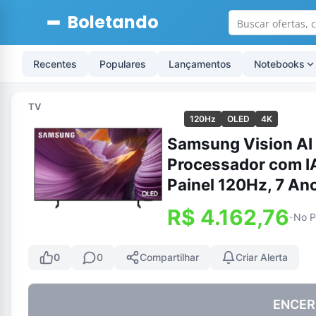
Boletando
Recentes
Populares
Lançamentos
Notebooks
TV
120Hz
OLED
4K
Samsung Vision AI
Processador com IA
Painel 120Hz, 7 A
R$ 4.162,76
No P
-
0
0
Compartilhar
Criar Alerta
ENCER