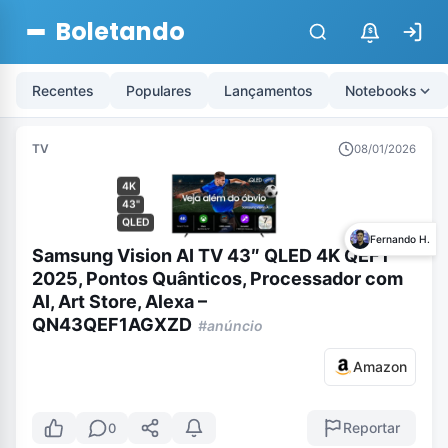
Boletando
$
Recentes
Populares
Lançamentos
Notebooks
TV
08/01/2026
4K
43"
QLED
Fernando H.
Samsung Vision AI TV 43″ QLED 4K QEF1
2025, Pontos Quânticos, Processador com
AI, Art Store, Alexa –
QN43QEF1AGXZD
#anúncio
Amazon
Reportar
0