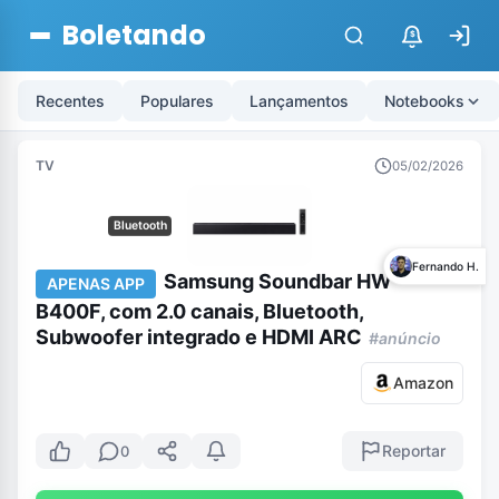
Boletando
$
Recentes
Populares
Lançamentos
Notebooks
TV
05/02/2026
Bluetooth
Fernando H.
Samsung Soundbar HW-
APENAS APP
B400F, com 2.0 canais, Bluetooth,
Subwoofer integrado e HDMI ARC
#anúncio
Amazon
Reportar
0