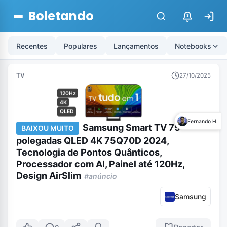
Boletando
$
Recentes
Populares
Lançamentos
Notebooks
TV
27/10/2025
120Hz
4K
QLED
Fernando H.
Samsung Smart TV 75
BAIXOU MUITO
polegadas QLED 4K 75Q70D 2024,
Tecnologia de Pontos Quânticos,
Processador com AI, Painel até 120Hz,
Design AirSlim
#anúncio
Samsung