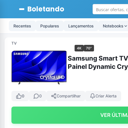
Boletando
Recentes
Populares
Lançamentos
Notebooks
TV
4K
70"
Samsung Smart TV
Painel Dynamic Cry
0
0
Compartilhar
Criar Alerta
VER ÚLTIM