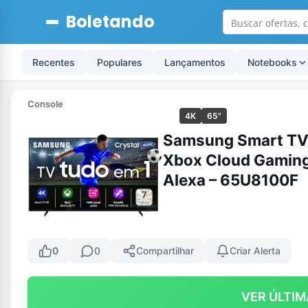
Boletando
Recentes
Populares
Lançamentos
Notebooks
Console
4K
65"
Samsung Smart TV 
Xbox Cloud Gaming,
Alexa – 65U8100F
0
0
Compartilhar
Criar Alerta
VER ÚLTIM