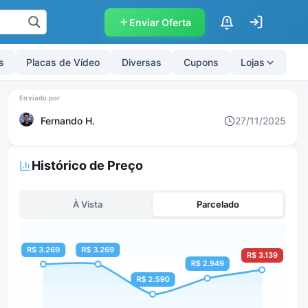
Enviar Oferta
$
s
Placas de Vídeo
Diversas
Cupons
Lojas
Fernando H.
27/11/2025
Histórico de Preço
À Vista
Parcelado