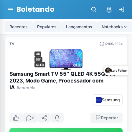
Boletando
$
Recentes
Populares
Lançamentos
Notebooks
TV
12/05/2024
4K
55"
QLED
Luis Felipe
Samsung Smart TV 55″ QLED 4K 55Q80C
2023, Modo Game, Processador com
IA
#anúncio
Samsung
Reportar
0