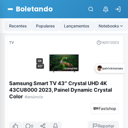
Boletando
$
Recentes
Populares
Lançamentos
Notebooks
TV
14/07/2023
4K
43"
patrickmoraes
Samsung Smart TV 43″ Crystal UHD 4K
43CU8000 2023, Painel Dynamic Crystal
Color
#anúncio
Fastshop
Reportar
0