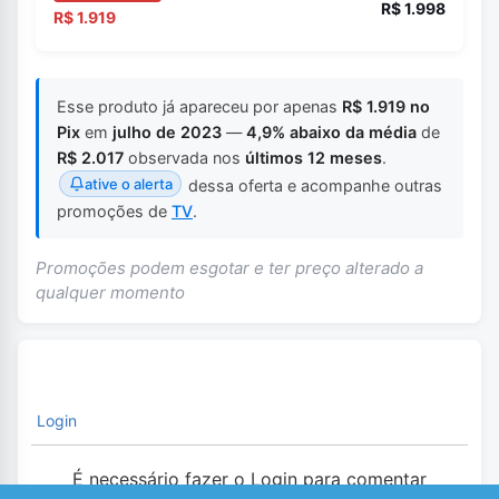
R$ 1.998
R$ 1.919
Esse produto já apareceu por apenas
R$ 1.919 no
Pix
em
julho de 2023
—
4,9% abaixo da média
de
R$ 2.017
observada nos
últimos 12 meses
.
ative o alerta
dessa oferta e acompanhe outras
promoções de
TV
.
Promoções podem esgotar e ter preço alterado a
qualquer momento
Login
É necessário fazer o Login para comentar