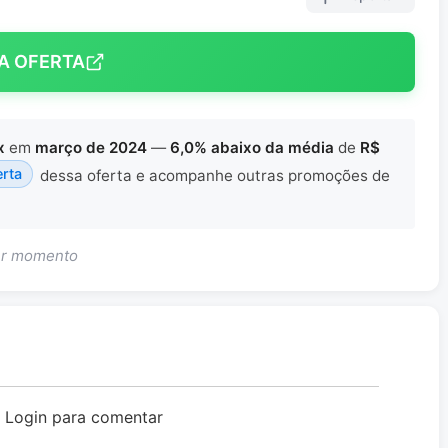
A OFERTA
x
em
março de 2024
—
6,0% abaixo da média
de
R$
erta
dessa oferta e acompanhe outras promoções de
uer momento
o Login para comentar