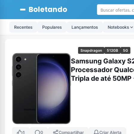
Boletando
Recentes
Populares
Lançamentos
Notebooks
Snapdragon
512GB
5G
Samsung Galaxy S2
Processador Qual
Tripla de até 50MP 
1
0
Compartilhar
Criar Alerta