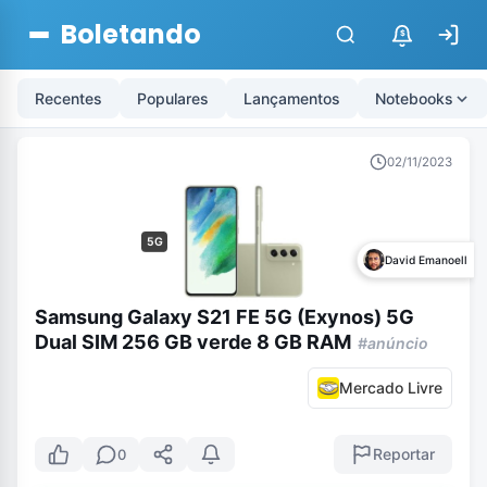
Boletando
$
Recentes
Populares
Lançamentos
Notebooks
02/11/2023
5G
David Emanoell
Samsung Galaxy S21 FE 5G (Exynos) 5G
Dual SIM 256 GB verde 8 GB RAM
#anúncio
Mercado Livre
Reportar
0