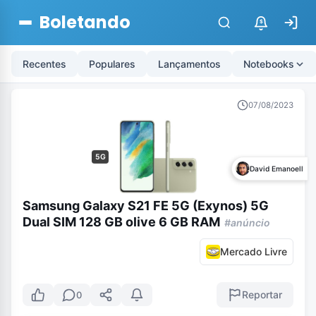
Boletando
$
Recentes
Populares
Lançamentos
Notebooks
07/08/2023
5G
David Emanoell
Samsung Galaxy S21 FE 5G (Exynos) 5G
Dual SIM 128 GB olive 6 GB RAM
#anúncio
Mercado Livre
Reportar
0