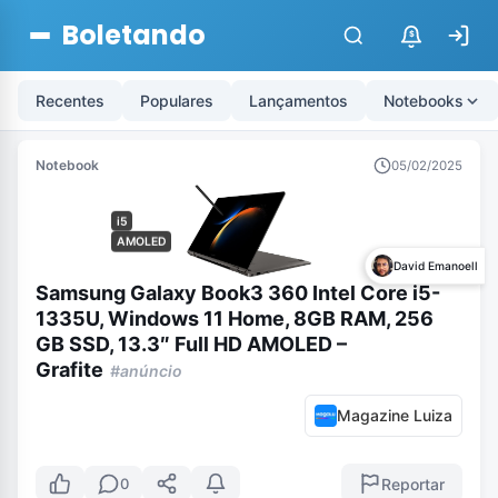
Boletando
$
Recentes
Populares
Lançamentos
Notebooks
Notebook
05/02/2025
i5
AMOLED
David Emanoell
Samsung Galaxy Book3 360 Intel Core i5-
1335U, Windows 11 Home, 8GB RAM, 256
GB SSD, 13.3″ Full HD AMOLED –
Grafite
#anúncio
Magazine Luiza
Reportar
0