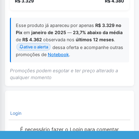
R$ 3.329
R$ 4.380
Esse produto já apareceu por apenas
R$ 3.329 no
Pix
em
janeiro de 2025
—
23,7% abaixo da média
de
R$ 4.362
observada nos
últimos 12 meses
.
ative o alerta
dessa oferta e acompanhe outras
promoções de
Notebook
.
Promoções podem esgotar e ter preço alterado a
qualquer momento
Login
É necessário fazer o Login para comentar