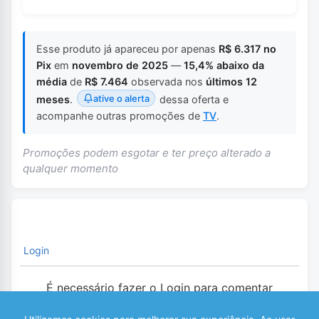
Esse produto já apareceu por apenas
R$ 6.317 no
Pix
em
novembro de 2025
—
15,4% abaixo da
média
de
R$ 7.464
observada nos
últimos 12
ative o alerta
meses
.
dessa oferta e
acompanhe outras promoções de
TV
.
Promoções podem esgotar e ter preço alterado a
qualquer momento
Login
É necessário fazer o Login para comentar