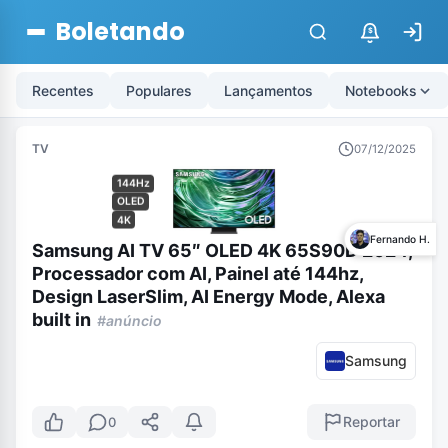
Boletando
$
Recentes
Populares
Lançamentos
Notebooks
TV
07/12/2025
144Hz
OLED
4K
Fernando H.
Samsung AI TV 65″ OLED 4K 65S90D 2024,
Processador com AI, Painel até 144hz,
Design LaserSlim, AI Energy Mode, Alexa
built in
#anúncio
Samsung
Reportar
0