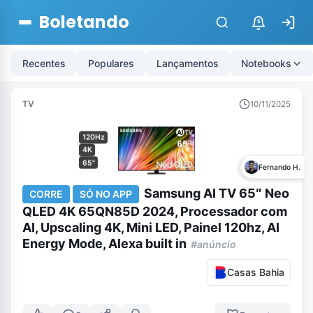
Boletando
$
Recentes
Populares
Lançamentos
Notebooks
TV
10/11/2025
120Hz
4K
65"
Fernando H.
Samsung AI TV 65″ Neo
CORRE
SÓ NO APP
QLED 4K 65QN85D 2024, Processador com
AI, Upscaling 4K, Mini LED, Painel 120hz, AI
Energy Mode, Alexa built in
#anúncio
Casas Bahia