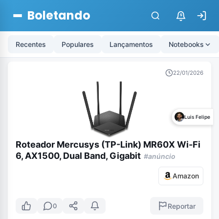
Boletando
$
Recentes
Populares
Lançamentos
Notebooks
22/01/2026
Luis Felipe
Roteador Mercusys (TP-Link) MR60X Wi-Fi
6, AX1500, Dual Band, Gigabit
#anúncio
Amazon
Reportar
0