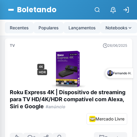
Boletando
$
Recentes
Populares
Lançamentos
Notebooks
TV
26/06/2025
4K
HDR
Fernando H.
Roku Express 4K | Dispositivo de streaming
para TV HD/4K/HDR compatível com Alexa,
Siri e Google
#anúncio
Mercado Livre