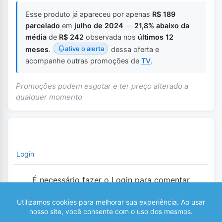
Esse produto já apareceu por apenas
R$ 189
parcelado
em
julho de 2024
—
21,8% abaixo da
média
de
R$ 242
observada nos
últimos 12
ative o alerta
meses
.
dessa oferta e
acompanhe outras promoções de
TV
.
Promoções podem esgotar e ter preço alterado a
qualquer momento
Login
É necessário fazer o Login para comentar
0
COMENTÁRIOS