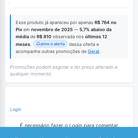
Esse produto já apareceu por apenas
R$ 764 no
Pix
em
novembro de 2025
—
5,7% abaixo da
média
de
R$ 810
observada nos
últimos 12
ative o alerta
meses
.
dessa oferta e
acompanhe outras promoções de
Geral
.
Promoções podem esgotar e ter preço alterado a
qualquer momento
Login
É necessário fazer o Login para comentar