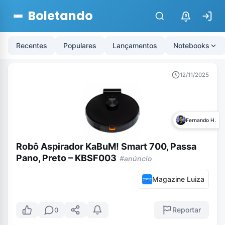
Boletando
$
Recentes
Populares
Lançamentos
Notebooks
12/11/2025
Fernando H.
Robô Aspirador KaBuM! Smart 700, Passa
Pano, Preto – KBSF003
#anúncio
Magazine Luiza
Reportar
0