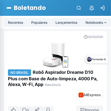
Boletando
$
Recentes
Populares
Lançamentos
Notebooks
03/10/2025
Fernando H.
Robô Aspirador Dreame D10
NO BRASIL
Plus com Base de Auto-limpeza, 4000 Pa,
Alexa, W-Fi, App
#anúncio
AliExpress
Reportar
0