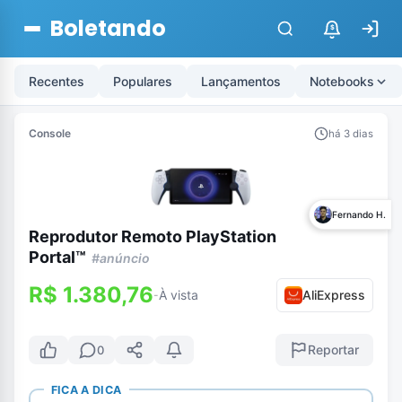
Boletando
$
Recentes
Populares
Lançamentos
Notebooks
Console
há 3 dias
Fernando H.
Reprodutor Remoto PlayStation
Portal™
#anúncio
R$ 1.380,76
À vista
AliExpress
-
Reportar
0
FICA A DICA