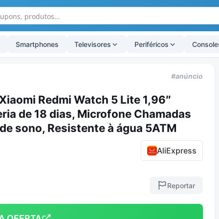
Smartphones
Televisores
Periféricos
Console
#anúncio
 Xiaomi Redmi Watch 5 Lite 1,96″
ria de 18 dias, Microfone Chamadas
 de sono, Resistente à água 5ATM
AliExpress
Reportar
A OFERTA