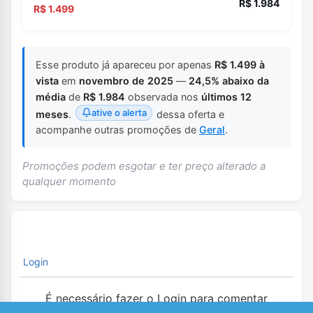
R$ 1.984
R$ 1.499
Esse produto já apareceu por apenas
R$ 1.499 à
vista
em
novembro de 2025
—
24,5% abaixo da
média
de
R$ 1.984
observada nos
últimos 12
ative o alerta
meses
.
dessa oferta e
acompanhe outras promoções de
Geral
.
Promoções podem esgotar e ter preço alterado a
qualquer momento
Login
É necessário fazer o Login para comentar