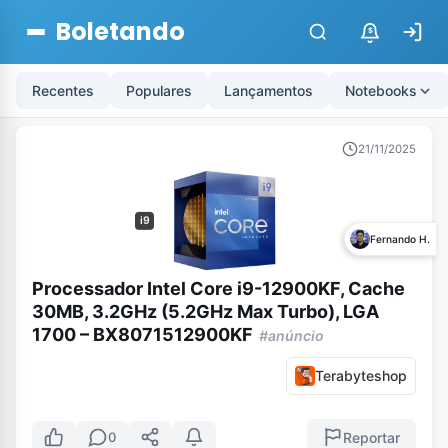
Boletando
$
Recentes
Populares
Lançamentos
Notebooks
21/11/2025
i9
Fernando H.
Processador Intel Core i9-12900KF, Cache
30MB, 3.2GHz (5.2GHz Max Turbo), LGA
1700 – BX8071512900KF
#anúncio
Terabyteshop
Reportar
0