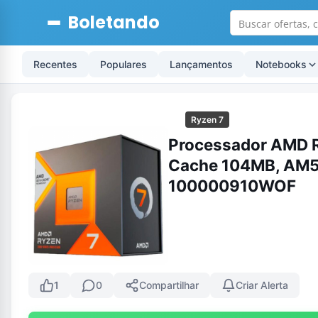
Boletando
Recentes
Populares
Lançamentos
Notebooks
Ryzen 7
Processador AMD R
Cache 104MB, AM5, 
100000910WOF
1
0
Compartilhar
Criar Alerta