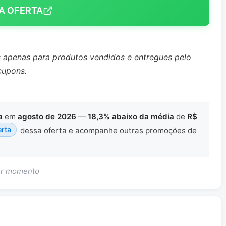
A OFERTA
s apenas para produtos vendidos e entregues pelo
cupons.
a
em
agosto de 2026
—
18,3% abaixo da média
de
R$
erta
dessa oferta e acompanhe outras promoções de
uer momento