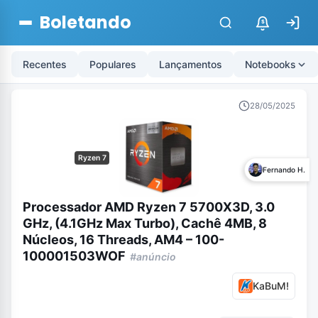
Boletando
$
Recentes
Populares
Lançamentos
Notebooks
28/05/2025
Ryzen 7
Fernando H.
Processador AMD Ryzen 7 5700X3D, 3.0
GHz, (4.1GHz Max Turbo), Cachê 4MB, 8
Núcleos, 16 Threads, AM4 – 100-
100001503WOF
#anúncio
KaBuM!