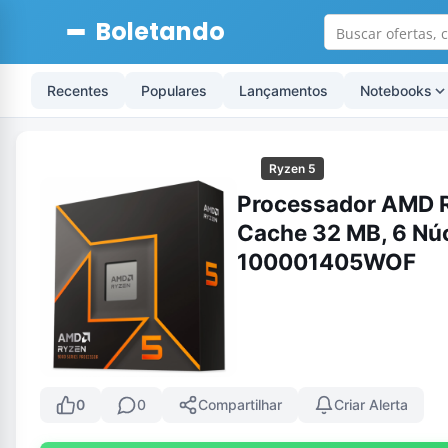
Boletando
Recentes
Populares
Lançamentos
Notebooks
Ryzen 5
Processador AMD R
Cache 32 MB, 6 Núc
100001405WOF
0
0
Compartilhar
Criar Alerta