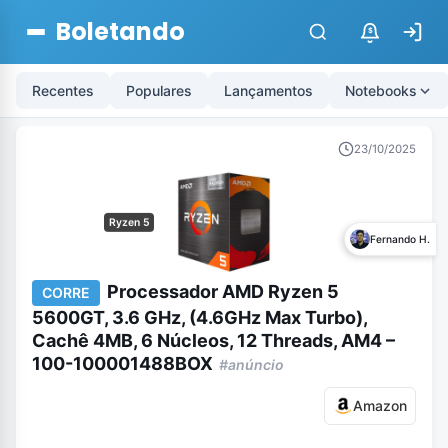
Boletando
$
Recentes
Populares
Lançamentos
Notebooks
23/10/2025
Ryzen 5
Fernando H.
Processador AMD Ryzen 5
CORRE
5600GT, 3.6 GHz, (4.6GHz Max Turbo),
Cachê 4MB, 6 Núcleos, 12 Threads, AM4 –
100-100001488BOX
#anúncio
Amazon