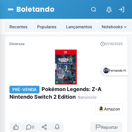
Boletando
$
Recentes
Populares
Lançamentos
Notebooks
Diversos
01/10/2025
Fernando H.
Pokémon Legends: Z-A
PRÉ-VENDA
Nintendo Switch 2 Edition
#anúncio
Amazon
Reportar
0